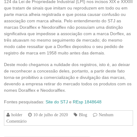
124 da Lei de Propriedade Industrial (LPI) nos incisos XIX e XXXIII
que tratam de sinais que imitam ou reproduzem em todo ou em
parte marca alheia registrada e que possa causar confusão ou
associação com marca alheia. Pelo entendimento do STJ as
marcas Doralflex e Neodoralflex não possuíam uma distinção
significativa que impedisse a associação com a marca Dorflex, as
três atuavam no mesmo seguimento de mercado; do mesmo
modo cabe ressaltar que a Dorflex depositou o seu pedido de
registro de marca em 1958 muito antes das demais.
Deste modo chegamos a nulidade dos registros, isto é, ao deixar
de reconhecer a concessão deles, portanto, a partir deste fato
torna-se proibitivo a comercialização e divulgação das marcas,
devendo a empresa retirar do mercado todos os produtos com os
nomes Doralflex e Neodoralflex.
Fontes pesquisadas:
Site do STJ
e
REsp 1848648
holder
10 de julho de 2020
Blog
Nenhum
Comentário