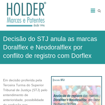
Skip
HOLDER
to
content
–
Marcas
e
Decisão do STJ anula as marcas
Patentes
Doralflex e Neodoralflex por
Marcas
e
conflito de registro com Dorflex
Patentes
Em decisão proferida pela
Terceira Turma do Superior
Tribunal de Justiça (STJ) pelo
entendimento de
anterioridade, possibilidade
de confusão nos