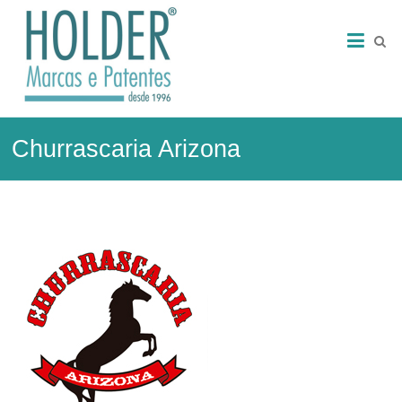
Skip
HOLDER
to
content
–
Marcas
e
Churrascaria Arizona
Patentes
Marcas
e
Patentes