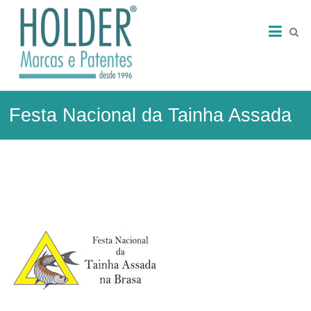
Skip
HOLDER
to
content
–
Marcas
e
Festa Nacional da Tainha Assada
Patentes
Marcas
e
Patentes