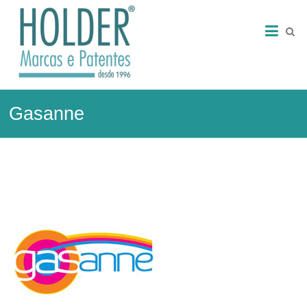
Skip
HOLDER
to
content
–
Marcas
e
Gasanne
Patentes
Marcas
e
Patentes