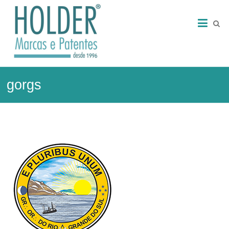
Skip
HOLDER
to
content
–
Marcas
e
gorgs
Patentes
Marcas
e
Patentes