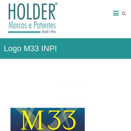
Skip
HOLDER
to
content
–
Marcas
e
Logo M33 INPI
Patentes
Marcas
e
Patentes