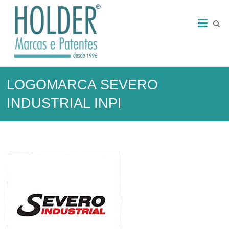
Skip
HOLDER
to
content
–
Marcas
e
LOGOMARCA SEVERO
Patentes
INDUSTRIAL INPI
Marcas
e
Patentes