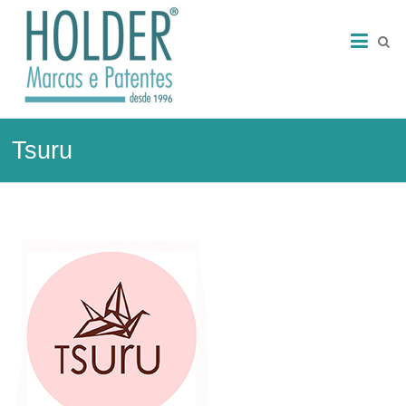
Skip
HOLDER
to
content
–
Marcas
e
Tsuru
Patentes
Marcas
e
Patentes