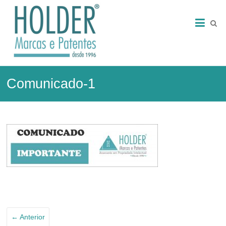
Skip
HOLDER
to
content
–
Marcas
e
Comunicado-1
Patentes
Marcas
e
Patentes
← Anterior