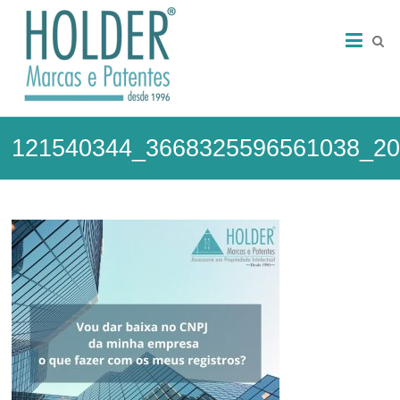
Skip
HOLDER
to
content
–
Marcas
e
121540344_3668325596561038_20
Patentes
Marcas
e
Patentes