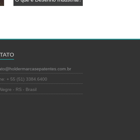
O que é Desenho Industrial?
TATO
ato@holdermarcasepatentes.com.br
ne: + 55 (51) 3384.6400
Alegre - RS - Brasil