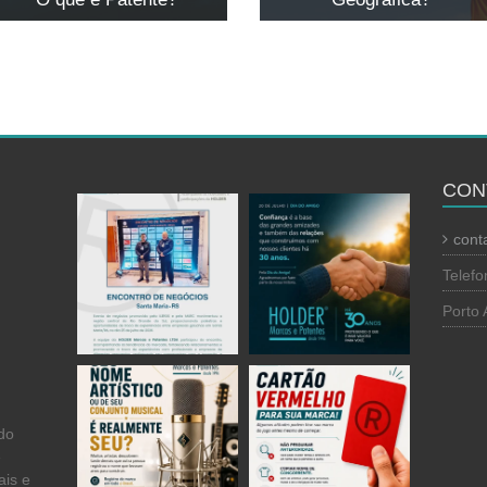
O que é Indicação
O que é Patente?
Geográfica?
CON
cont
Telefo
Porto 
ndo