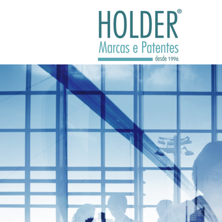
Skip
to
HOLDER
content
–
Marcas
e
Patentes
Marcas
e
Patentes