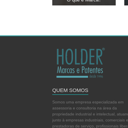
O que é Marca?
QUEM SOMOS
Somos uma empresa especializada em
assessoria e consultoria na área da
propriedade industrial e intelectual, atua