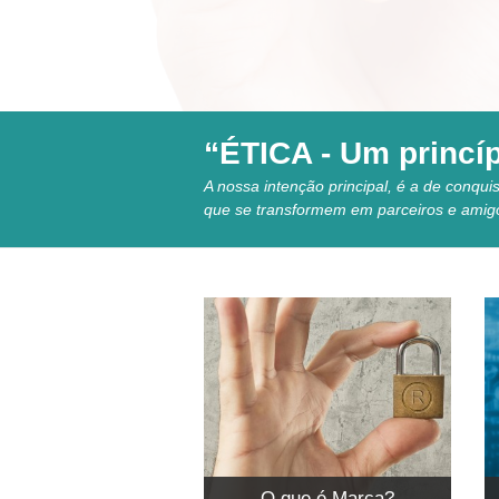
“ÉTICA - Um princíp
A nossa intenção principal, é a de conquis
que se transformem em parceiros e amigos,