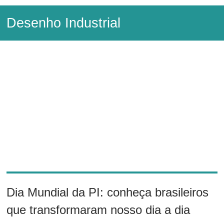
Skip
HOLDER
to
Desenho Industrial
content
–
Marcas
e
Patentes
Marcas
e
Patentes
Dia Mundial da PI: conheça brasileiros
que transformaram nosso dia a dia