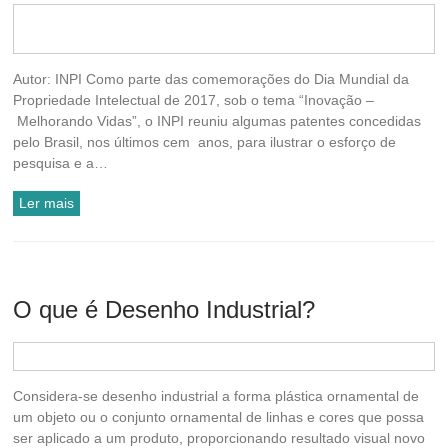
holder
28 de abril de 2017
Acessibilidade
,
Desenho
Industrial
,
INPI
,
Invenção
Nenhum Comentário
Autor: INPI Como parte das comemorações do Dia Mundial da
Propriedade Intelectual de 2017, sob o tema “Inovação –
Melhorando Vidas”, o INPI reuniu algumas patentes concedidas
pelo Brasil, nos últimos cem anos, para ilustrar o esforço de
pesquisa e a…
Ler mais
O que é Desenho Industrial?
holder
14 de abril de 2013
Blog
,
Desenho Industrial
Considera-se desenho industrial a forma plástica ornamental de
um objeto ou o conjunto ornamental de linhas e cores que possa
ser aplicado a um produto, proporcionando resultado visual novo